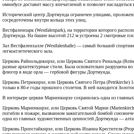
омнибусе доставит массу впечатлений и позволит насладиться
Исторический центр Дортмунда ограничен улицами, проложенн
сосредоточены внутри кольца этих улиц.
Вестфаленпарк (Westfalenpark), на территории которого распо
Дортмунда. На башне высотой 212 м устроены 2 смотровые пл
Зал Вестфаленхалле (Westfalenhalle) — самый большой спортив
легкоатлетического зала.
Церковь Райнольдикирхе, или Церковь Святого Ринальда (Reinol
разные архитектурные стили. Была основательно разрушена во
флюгер в виде орла — гербовой фигуры Дортмунда.
Церковь Петрикирхе, или Церковь Святого Петра (Petrikirche)
только в 80-е годы прошлого столетия. В ней находится Золот
В интерьере церкви Мариенкирхе сохранилась одна из главных
Церковь Мариенкирхе, или Церковь Святой Марии (Marienkirche
погибли в пожаре, вызванном зажигательной бомбой союзничес
одна из главных художественных ценностей Дортмунда — алтарь
Церковь Пропстайкирхе, или Церковь Иоанна Крестителя (Props