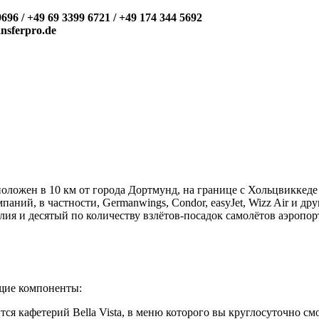
9696 / +49 69 3399 6721 / +49 174 344 5692
nsferpro.de
ожен в 10 км от города Дортмунд, на границе с Хольцвиккеде 
ний, в частности, Germanwings, Condor, easyJet, Wizz Air и др
ия и десятый по количеству взлётов-посадок самолётов аэропор
щие компоненты:
ся кафетерий Bella Vista, в меню которого вы круглосуточно см