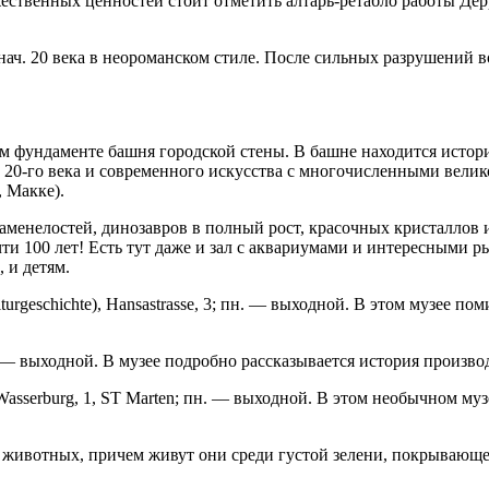
жественных ценностей стоит отметить алтарь-ретабло работы Дерр
в нач. 20 века в неороманском стиле. После сильных разрушений
м фундаменте башня городской стены. В башне находится истори
тва 20-го века и современного искусства с многочисленными вел
 Макке).
каменелостей, динозавров в полный рост, красочных кристаллов
очти 100 лет! Есть тут даже и зал с аквариумами и интересными 
 и детям.
turgeschichte), Hansastrasse, 3; пн. — выходной. В этом музее 
н. — выходной. В музее подробно рассказывается история произво
 Wasserburg, 1, ST Marten; пн. — выходной. В этом необычном м
в животных, причем живут они среди густой зелени, покрывающ