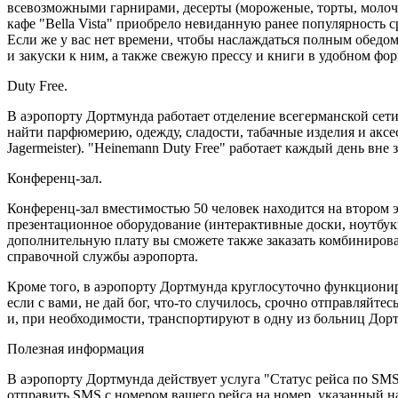
всевозможными гарнирами, десерты (мороженые, торты, молочны
кафе "Bella Vista" приобрело невиданную ранее популярность с
Если же у вас нет времени, чтобы наслаждаться полным обедом
и закуски к ним, а также свежую прессу и книги в удобном фор
Duty Free.
В аэропорту Дортмунда работает отделение всегерманской сети
найти парфюмерию, одежду, сладости, табачные изделия и ак
Jagermeister). "Heinemann Duty Free" работает каждый день вне 
Конференц-зал.
Конференц-зал вместимостью 50 человек находится на втором эт
презентационное оборудование (интерактивные доски, ноутбуки
дополнительную плату вы сможете также заказать комбинирова
справочной службы аэропорта.
Кроме того, в аэропорту Дортмунда круглосуточно функционир
если с вами, не дай бог, что-то случилось, срочно отправляйт
и, при необходимости, транспортируют в одну из больниц Дор
Полезная информация
В аэропорту Дортмунда действует услуга "Статус рейса по SMS"
отправить SMS с номером вашего рейса на номер, указанный на