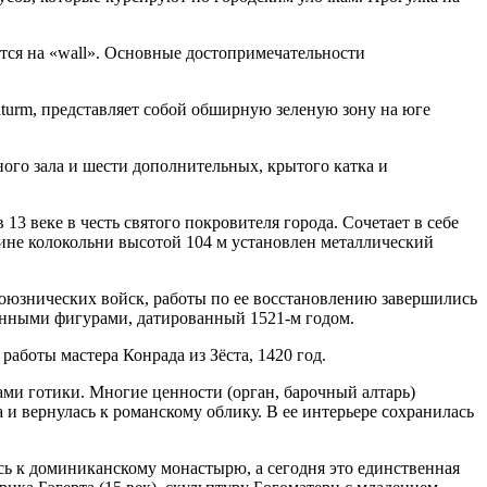
ся на «wall». Основные достопримечательности
nturm, представляет собой обширную зеленую зону на юге
ного зала и шести дополнительных, крытого катка и
13 веке в честь святого покровителя города. Сочетает в себе
шине колокольни высотой 104 м установлен металлический
 союзнических войск, работы по ее восстановлению завершились
ченными фигурами, датированный 1521-м годом.
боты мастера Конрада из Зёста, 1420 год.
ами готики. Многие ценности (орган, барочный алтарь)
и вернулась к романскому облику. В ее интерьере сохранилась
ась к доминиканскому монастырю, а сегодня это единственная