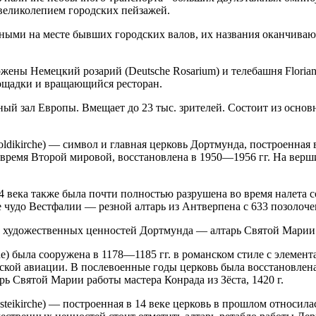
 великолепием городских пейзажей.
ыми на месте бывших городских валов, их названия оканчивают
ложены Немецкий розарий (Deutsche Rosarium) и телебашня Floria
ощадки и вращающийся ресторан.
ный зал Европы. Вмещает до 23 тыс. зрителей. Состоит из основ
dikirche) — символ и главная церковь Дортмунда, построенная в 
 время Второй мировой, восстановлена в 1950—1956 гг. На вер
 14 века также была почти полностью разрушена во время налета
ое чудо Вестфалии — резной алтарь из Антверпена с 633 позоло
 художественных ценностей Дортмунда — алтарь Святой Марии ра
) была сооружена в 1178—1185 гг. в романском стиле с элемент
кой авиации. В послевоенные годы церковь была восстановлена 
 Святой Марии работы мастера Конрада из Зёста, 1420 г.
teikirche) — построенная в 14 веке церковь в прошлом относил