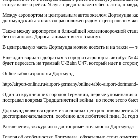
статус вашего рейса. Услуга предоставляется бесплатно, правд
Между аэропортом и центральным автовокзалом Дортмунда кажд
дортмундский автовокзал расположен рядом с центральным же
Также между аэропортом и ближайшей железнодорожной станцией
без остановок. Дорога занимает всего 5 минут.
В центральную часть Дортмунда можно доехать и на такси — та
Еще один вариант добраться в город из аэропорта: автобус № 4
будет пересесть на трамвай U-Bahn U47, который идет в сторону
Online табло аэропорта Дортмунд
http://airport-online.ru/airport-germany/online-tablo-airport-dortmun
Один из крупнейших городов Германии, первые упоминания о к
пострадал вовремя Тридцатилетней войны, но после этого быс
Дортмунд является одним из основных центров пивоварения. Эт
достопримечательности, особенно для любителей пива. За год 
Развлечения, экскурсии и достопримечательности Дортмунда
Говоря об особенностях Дортмунда, обязательно стоит отмети