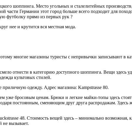
ецкого шоппинга. Место угольных и сталелитейных производств,
ой части Германии этот город больше всего подходит для поход
ую футболку прямо из первых рук ?
руг нее и крутится вся местная мода.
тому многие магазины туристы с непривычки записывают в кат
мело отнести в категорию доступного шоппинга. Вещи здесь уд
дежда культовых стилей.
 приличную одежду. Адрес магазина: Kampstrasse 80.
сем уже бросовым ценам. Брюки и легкие майки-топы здесь стоят
годаря постоянным, сменяющим друг друга распродажам. Здесь ж
ruckstrasse 48. Стоимость вещей здесь – минимально возможная,
й не вызывает.