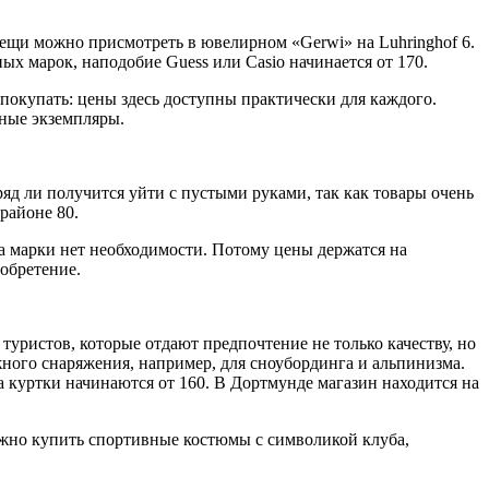
щи можно присмотреть в ювелирном «Gerwi» на Luhringhof 6.
ых марок, наподобие Guess или Casio начинается от 170.
 покупать: цены здесь доступны практически для каждого.
ьные экземпляры.
ряд ли получится уйти с пустыми руками, так как товары очень
районе 80.
тва марки нет необходимости. Потому цены держатся на
обретение.
уристов, которые отдают предпочтение не только качеству, но
ного снаряжения, например, для сноубординга и альпинизма.
а куртки начинаются от 160. В Дортмунде магазин находится на
жно купить спортивные костюмы с символикой клуба,