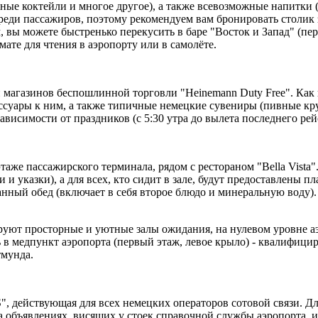
е коктейли и многое другое), а также всевозможные напитки (к
реди пассажиров, поэтому рекомендуем вам бронировать столик з
, вы можете быстренько перекусить в баре "Восток и Запад" (пе
мате для чтения в аэропорту или в самолёте.
 магазинов беспошлинной торговли "Heinemann Duty Free". Как 
сессуары к ним, а также типичные немецкие сувениры (пивные 
зависимости от праздников (с 5:30 утра до вылета последнего рей
аже пассажирского терминала, рядом с рестораном "Bella Vista"
 и указки), а для всех, кто сидит в зале, будут предоставлены
нный обед (включает в себя второе блюдо и минеральную воду).
уют просторные и уютные залы ожидания, на нулевом уровне аэр
есь в медпункт аэропорта (первый этаж, левое крыло) - квалифи
тмунда.
, действующая для всех немецких операторов сотовой связи. Для
 объявлениях, висящих у стоек справочной службы аэропорта, и