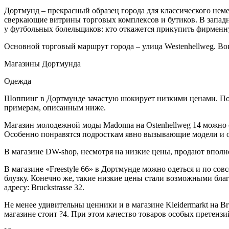
Дортмунд – прекрасный образец города для классического нем
сверкающие витрины торговых комплексов и бутиков. В западн
у футбольных болельщиков: кто откажется прикупить фирменн
Основной торговый маршрут города – улица Westenhellweg. Вок
Магазины Дортмунда
Одежда
Шоппинг в Дортмунде зачастую шокирует низкими ценами. Поэ
примерам, описанным ниже.
Магазин молодежной моды Madonna на Ostenhellweg 14 можно с
Особенно понравятся подросткам явно вызывающие модели и о
В магазине DW-shop, несмотря на низкие цены, продают вполне
В магазине «Freestyle 66» в Дортмунде можно одеться и по сов
блузку. Конечно же, такие низкие цены стали возможными бла
адресу: Bruckstrasse 32.
Не менее удивительны ценники и в магазине Kleidermarkt на B
магазине стоит ?4. При этом качество товаров особых претензи