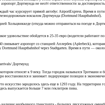
а, аэропорт Дортмунда не несёт ответственности за достовернос
ый час курсирует прямой автобус AirportExpress. Время в пути 
лезнодорожным вокзалом Дортмунда (Dortmund Hauptbahnhof).
 Хольцвиккеде (откуда можно отправиться на поезде в Дортмунд
кое удовольствие обойдется в 25-35 евро (водители работают по 
40 связывает аэропорт со станцией Аплербек (Aplerbeck), котор
 Dortmund Hauptbahnhof через Stadtgarten. Время в пути — около
d-arrivals/ Дортмунд
отором относят к 9 веку. Тогда городок назывался Тротмани и 
тро восстановился и занимает лидирующие позиции в экономиче
о искусство зародилось здесь еще в 1293 году. На территории г
здесь выпускается больше 7 млн геклитров пива.
ть наличие необычного транспорта - больших двухэтажных омниб