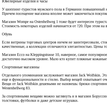
Ювелирные изделия и часы
У шоппинг-туристов мужского пола в Германии повышенный ин
Причем посещение магазина вполне может закончиться покупкой
Магазин Wompe на Ostenhellweg 1 тоже будет интересен туриста
Стоимость некоторых изделий начинается от ?20. При этом на
Обувь
Если витрины торговых центров ничем не заинтересовали, стоит
качественные, а коллекции отличаются элегантностью. Цены то
Магазин Ecco на Kleppingstrasse 10, наверное, самое популярн
достаточно высоком уровне. Мало кто купит пляжные кожаные с
Спортивные магазины
Отдельного упоминания заслуживает магазин Jack Wolfskin. Эт
еще и функциональности и стилю. Выбор вещей охватывает оче
Вещи от Jack Wolfskin дешевыми не назовешь: брюки спортивно
Westenhellweg 83.
За спортивными вещами можно заглянуть и в магазин Борусси
толстовки, футболки и даже детские игрушки.