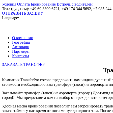
Условия
Оплата
Бронирование
Встреча с водителем
Тел.: (рус, нем): +49 69 3399 6721, +49 174 344 5692, +7 985 244
ОТПРАВИТЬ ЗАЯВКУ
Language:
О компании
География
Автопарк
Партнеры
Контакты
ЗАКАЗАТЬ ТРАНСФЕР
Тра
Компания TransferPro готова предложить вам индивидуальный 
стоимости необходимого вам трансфера (такси) из аэропорта и
Заказывайте трансфер (такси) из аэропорта (города) Дортмунд
город!!. Мы предоставим вам на выбор от трех до пяти катего
Удобная маска бронирования позволит вам забронировать трансф
заказа займет у нас время от пяти минут до одного часа. Пос