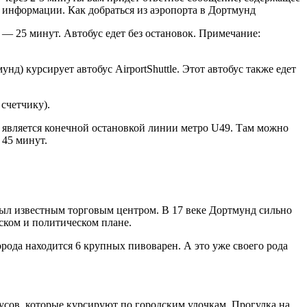
ть информации. Как добраться из аэропорта в Дортмунд
— 25 минут. Автобус едет без остановок. Примечание:
) курсирует автобус AirportShuttle. Этот автобус также едет
счетчику).
ая является конечной остановкой линии метро U49. Там можно
 45 минут.
был известным торговым центром. В 17 веке Дортмунд сильно
ском и политическом плане.
орода находится 6 крупных пивоварен. А это уже своего рода
усов, которые курсируют по городским улочкам. Прогулка на