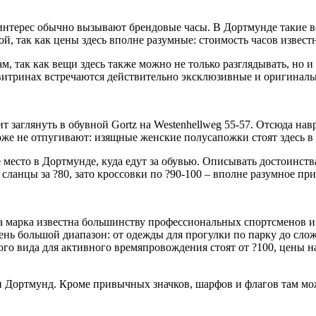
терес обычно вызывают брендовые часы. В Дортмунде такие ве
, так как цены здесь вполне разумные: стоимость часов известн
м, так как вещи здесь также можно не только разглядывать, но и
 витринах встречаются действительно эксклюзивные и оригинал
 заглянуть в обувной Gortz на Westenhellweg 55-57. Отсюда нав
же не отпугивают: изящные женские полусапожки стоят здесь в 
ое место в Дортмунде, куда едут за обувью. Описывать достоинс
ланцы за ?80, зато кроссовки по ?90-100 – вполне разумное при
а марка известна большинству профессиональных спортсменов и т
нь большой диапазон: от одежды для прогулки по парку до слож
го вида для активного времяпровождения стоят от ?100, цены н
и Дортмунд. Кроме привычных значков, шарфов и флагов там мо