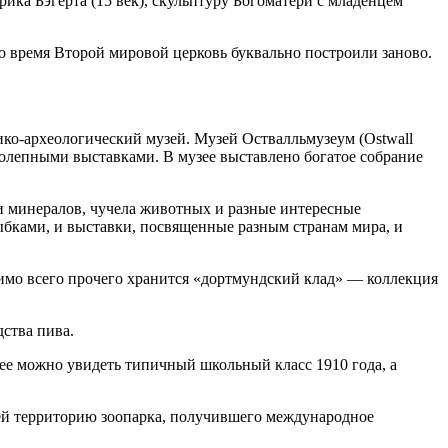
ика Бэгерта (15 век), скульптуру Богоматери с младенцем
 во время Второй мировой церковь буквально построили заново.
ко-археологический музей. Музей Оствалльмузеум (Ostwall
иколепными выставками. В музее выставлено богатое собрание
 и минералов, чучела животных и разные интересные
рыбками, и выставки, посвященные разным странам мира, и
помимо всего прочего хранится «дортмундский клад» — коллекция
дства пива.
узее можно увидеть типичный школьный класс 1910 года, а
ей территорию зоопарка, получившего международное