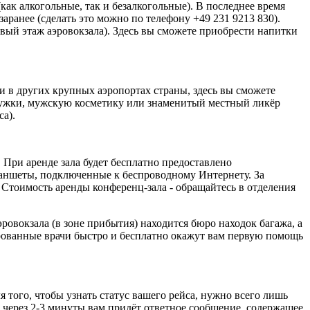
ак алкогольные, так и безалкогольные). В последнее время
аранее (сделать это можно по телефону +49 231 9213 830).
рвый этаж аэровокзала). Здесь вы сможете приобрести напитки
и в других крупных аэропортах страны, здесь вы сможете
кружки, мужскую косметику или знаменитый местный ликёр
са).
. При аренде зала будет бесплатно предоставлено
 планшеты, подключенные к беспроводному Интернету. За
 Стоимость аренды конференц-зала - обращайтесь в отделения
овокзала (в зоне прибытия) находится бюро находок багажа, а
цированные врачи быстро и бесплатно окажут вам первую помощь
 того, чтобы узнать статус вашего рейса, нужно всего лишь
 через 2-3 минуты вам придёт ответное сообщение, содержащее