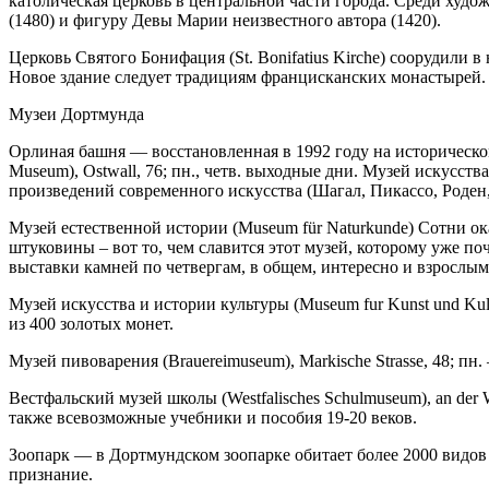
католическая церковь в центральной части города. Среди худо
(1480) и фигуру Девы Марии неизвестного автора (1420).
Церковь Святого Бонифация (St. Bonifatius Kirche) соорудили 
Новое здание следует традициям францисканских монастырей.
Музеи Дортмунда
Орлиная башня — восстановленная в 1992 году на историческо
Museum), Ostwall, 76; пн., четв. выходные дни. Музей искусс
произведений современного искусства (Шагал, Пикассо, Роден,
Музей естественной истории (Museum für Naturkunde) Сотни о
штуковины – вот то, чем славится этот музей, которому уже п
выставки камней по четвергам, в общем, интересно и взрослым,
Музей искусства и истории культуры (Museum fur Kunst und Kul
из 400 золотых монет.
Музей пивоварения (Brauereimuseum), Markische Strasse, 48; п
Вестфальский музей школы (Westfalisches Schulmuseum), an der
также всевозможные учебники и пособия 19-20 веков.
Зоопарк — в Дортмундском зоопарке обитает более 2000 видо
признание.