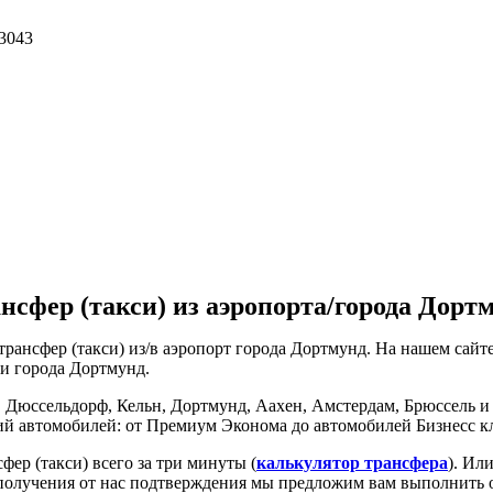
 3043
нсфер (такси) из аэропорта/города Дорт
трансфер (такси) из/в аэропорт города Дортмунд. На нашем са
ли города Дортмунд.
 в Дюссельдорф, Кельн, Дортмунд, Аахен, Амстердам, Брюссель и 
рий автомобилей: от Премиум Эконома до автомобилей Бизнесс кл
ер (такси) всего за три минуты (
калькулятор трансфера
). Ил
ле получения от нас подтверждения мы предложим вам выполнить о