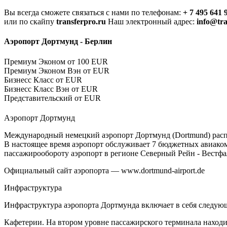
Вы всегда сможете связаться с нами по телефонам:
+ 7 495 641 
или по скайпу
transferpro.ru
Наш электронный адрес:
info@tra
Аэропорт Дортмунд - Берлин
Премиум Эконом
от 100 EUR
Премиум Эконом Вэн
от EUR
Бизнесс Класс
от EUR
Бизнесс Класс Вэн
от EUR
Представительский
от EUR
Аэропорт Дортмунд
Международный немецкий аэропорт Дортмунд (Dortmund) распол
В настоящее время аэропорт обслуживает 7 бюджетных авиакомпа
пассажирообороту аэропорт в регионе Северный Рейн - Вестфал
Официальный сайт аэропорта — www.dortmund-airport.de
Инфраструктура
Инфраструктура аэропорта Дортмунда включает в себя следую
Кафетерии. На втором уровне пассажирского терминала находит