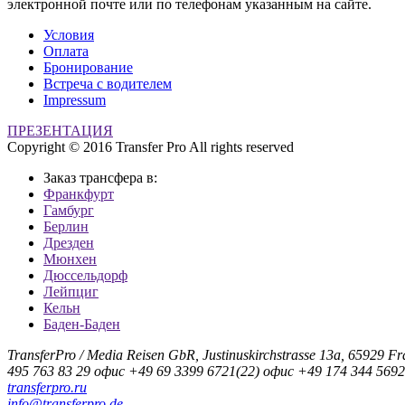
электронной почте или по телефонам указанным на сайте.
Условия
Оплата
Бронирование
Встреча с водителем
Impressum
ПРЕЗЕНТАЦИЯ
Copyright © 2016 Transfer Pro
All rights reserved
Заказ трансфера в:
Франкфурт
Гамбург
Берлин
Дрезден
Мюнхен
Дюссельдорф
Лейпциг
Кельн
Баден-Баден
TransferPro / Media Reisen GbR,
Justinuskirchstrasse 13a,
65929 Fr
495 763 83 29
офис
+49 69 3399 6721(22)
офис
+49 174 344 569
transferpro.ru
info@transferpro.de