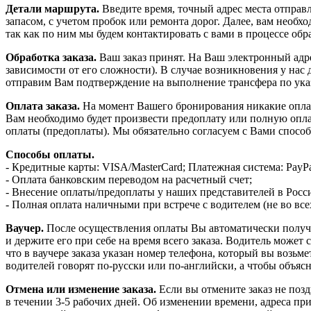
Детали маршрута.
Введите время, точный адрес места отправл
запасом, с учетом пробок или ремонта дорог. Далее, вам необ
так как по ним мы будем контактировать с вами в процессе обр
Обработка заказа.
Ваш заказ принят. На Ваш электронный адрес
зависимости от его сложности). В случае возникновения у на
отправим Вам подтверждение на выполнение трансфера по ука
Оплата заказа.
На момент Вашего бронирования никакие оплат
Вам необходимо будет произвести предоплату или полную опла
оплаты (предоплаты). Мы обязательно согласуем с Вами спосо
Способы оплаты.
- Кредитные карты: VISA/MasterCard; Платежная система: PayPa
- Оплата банковским переводом на расчетный счет;
- Внесение оплаты/предоплаты у наших представителей в Росс
- Полная оплата наличными при встрече с водителем (не во всех
Ваучер.
После осуществления оплаты Вы автоматически получите
и держите его при себе на время всего заказа. Водитель может
что в ваучере заказа указан номер телефона, который вы возьм
водителей говорят по-русски или по-английски, а чтобы объясн
Отмена или изменение заказа.
Если вы отмените заказ не позд
в течении 3-5 рабочих дней. Об изменении времени, адреса при