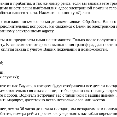
ения и прибытия, а так же номер рейса, если вы заказываете тра
ходимо внести ваши имя/фамилия, адрес электронной почты и те
аботки вашего заказа. Нажмите на кнопку «Далее».
 выслано письмо со всеми деталями заявки. Обработка Вашего за
с дополнительных вопросов, мы свяжемся с Вами по электронной
занному электронному адресу.
ы или предоплаты нами не взимаются. Только после получения
ту. В зависимости от сроков выполнения трансфера, дальности 
б оплаты заказа с учетом Ваших пожеланий и возможностей.
l;
ии;
 случаях);
 от нас Ваучер, в котором будут отображены все детали поездки
 самостоятельно связаться с вами, чтобы организовать вашу вст
ете с собой. Водитель встречает вас с табличкой с вашим именем
ить маршрут, достаточно всего несколько слов или жестов.
нее, чем за 36 часов до начала поездки, мы возвратим вам полн
бытия, номера рейса просим вас уведомлять нас заблаговременно