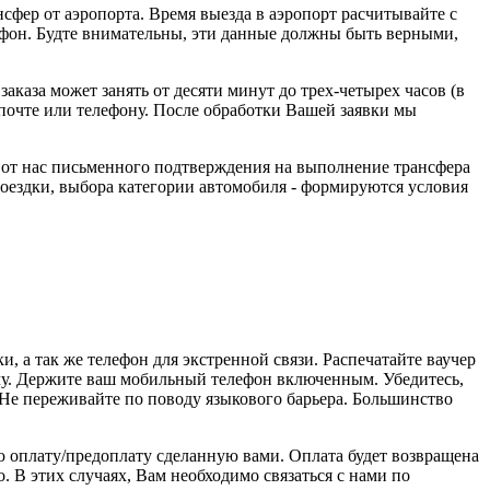
нсфер от аэропорта. Время выезда в аэропорт расчитывайте с
лефон. Будте внимательны, эти данные должны быть верными,
каза может занять от десяти минут до трех-четырех часов (в
 почте или телефону. После обработки Вашей заявки мы
 от нас письменного подтверждения на выполнение трансфера
поездки, выбора категории автомобиля - формируются условия
, а так же телефон для экстренной связи. Распечатайте ваучер
речу. Держите ваш мобильный телефон включенным. Убедитесь,
. Не переживайте по поводу языкового барьера. Большинство
ую оплату/предоплату сделанную вами. Оплата будет возвращена
. В этих случаях, Вам необходимо связаться с нами по